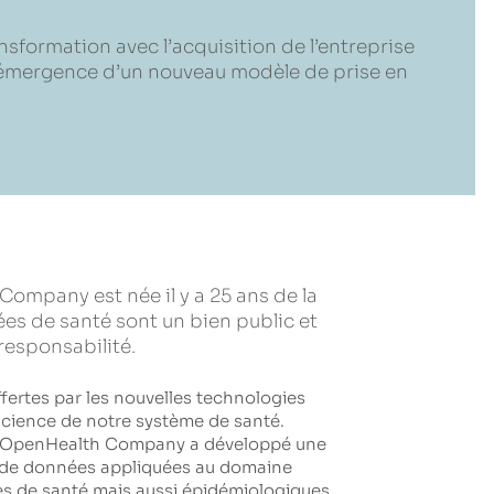
sformation avec l’acquisition de l’entreprise
’émergence d’un nouveau modèle de prise en
ompany est née il y a 25 ans de la
es de santé sont un bien public et
responsabilité.
ffertes par les nouvelles technologies
icience de notre système de santé.
r, OpenHealth Company a développé une
 de données appliquées au domaine
es de santé mais aussi épidémiologiques,