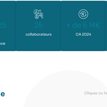
25
25
+ de 6 M€
collaborateurs
CA 2024
nce
de
Cliquez ou fa