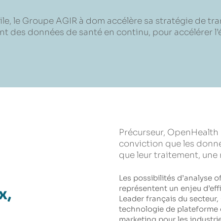
le, le Groupe AGIR à dom accélère sa stratégie de tran
t des données de santé en continu, pour accélérer l
Précurseur, OpenHealth C
conviction que les donné
que leur traitement, une 
Les possibilités d’analyse o
représentent un enjeu d’eff
x,
Leader français du secteu
technologie de plateforme
marketing pour les industri