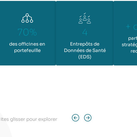
+ 
70%
4
par
des officines en
Entrepôts de
straté
portefeuille
Données de Santé
re
(EDS)
ites glisser pour explorer