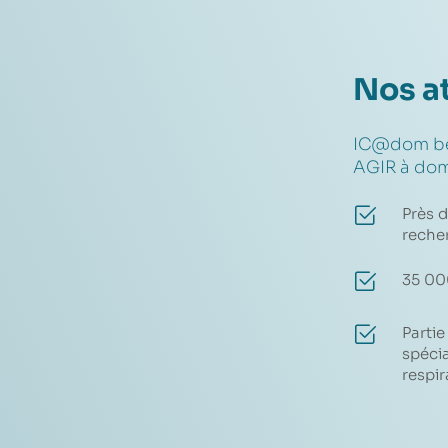
Nos a
IC@dom bén
AGIR à do
Près d
reche
35 00
Parti
spécia
respi