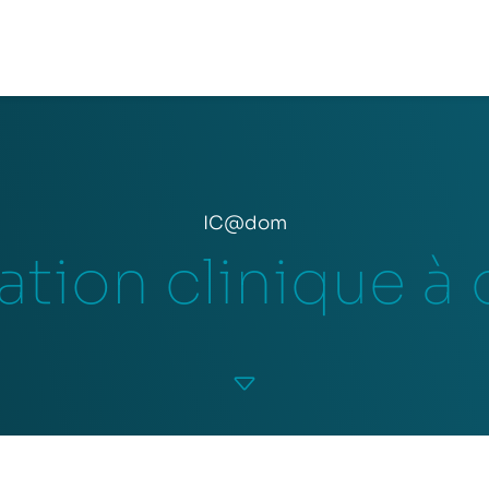
IC@dom
ation clinique à