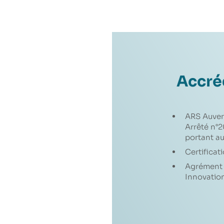
Accré
ARS Auve
Arrêté n°
portant au
Certificat
Agrément 
Innovatio