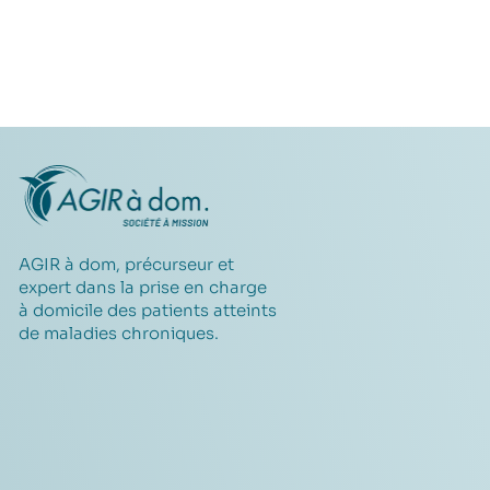
AGIR à dom, précurseur et
expert dans la prise en charge
à domicile des patients atteints
de maladies chroniques.