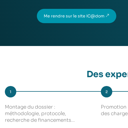
Me rendre sur le site IC@dom
Des exper
1
2
Montage du dossier :
Promotion 
méthodologie, protocole,
des charge
recherche de financements…