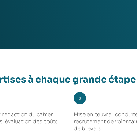
tises à chaque grande étape
3
: rédaction du cahier
Mise en œuvre : conduite
s, évaluation des coûts…
recrutement de volontai
de brevets…