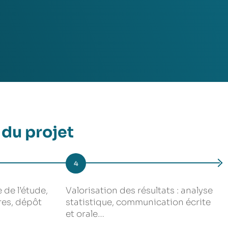
 du projet
4
 de l’étude,
Valorisation des résultats : analyse
res, dépôt
statistique, communication écrite
et orale…