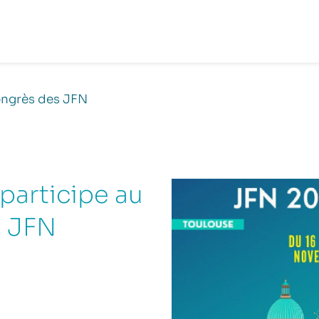
ongrès des JFN
participe au
s JFN