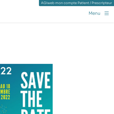
AGIweb mon compte Patient / Prescripteur
Menu